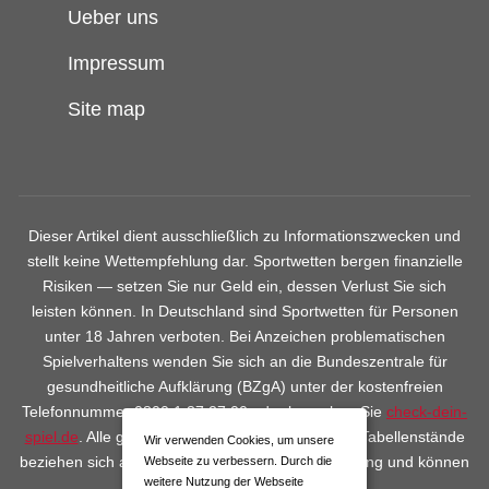
Ueber uns
Impressum
Site map
Dieser Artikel dient ausschließlich zu Informationszwecken und
stellt keine Wettempfehlung dar. Sportwetten bergen finanzielle
Risiken — setzen Sie nur Geld ein, dessen Verlust Sie sich
leisten können. In Deutschland sind Sportwetten für Personen
unter 18 Jahren verboten. Bei Anzeichen problematischen
Spielverhaltens wenden Sie sich an die Bundeszentrale für
gesundheitliche Aufklärung (BZgA) unter der kostenfreien
Telefonnummer 0800 1 37 27 00 oder besuchen Sie
check-dein-
spiel.de
. Alle genannten Quoten, Statistiken und Tabellenstände
Wir verwenden Cookies, um unsere
beziehen sich auf den Zeitpunkt der Veröffentlichung und können
Webseite zu verbessern. Durch die
weitere Nutzung der Webseite
sich jederzeit ändern.