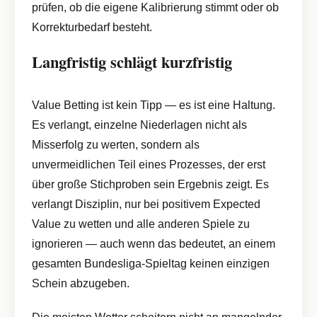
prüfen, ob die eigene Kalibrierung stimmt oder ob
Korrekturbedarf besteht.
Langfristig schlägt kurzfristig
Value Betting ist kein Tipp — es ist eine Haltung.
Es verlangt, einzelne Niederlagen nicht als
Misserfolg zu werten, sondern als
unvermeidlichen Teil eines Prozesses, der erst
über große Stichproben sein Ergebnis zeigt. Es
verlangt Disziplin, nur bei positivem Expected
Value zu wetten und alle anderen Spiele zu
ignorieren — auch wenn das bedeutet, an einem
gesamten Bundesliga-Spieltag keinen einzigen
Schein abzugeben.