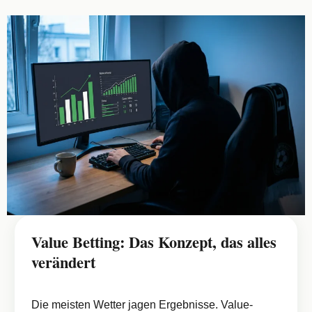
Value Betting: Das Konzept, das alles
verändert
Die meisten Wetter jagen Ergebnisse. Value-