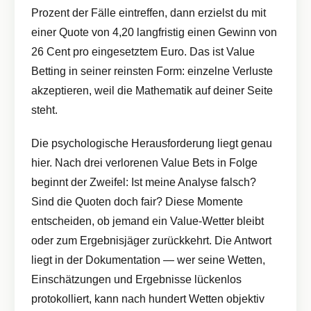
Prozent der Fälle eintreffen, dann erzielst du mit
einer Quote von 4,20 langfristig einen Gewinn von
26 Cent pro eingesetztem Euro. Das ist Value
Betting in seiner reinsten Form: einzelne Verluste
akzeptieren, weil die Mathematik auf deiner Seite
steht.
Die psychologische Herausforderung liegt genau
hier. Nach drei verlorenen Value Bets in Folge
beginnt der Zweifel: Ist meine Analyse falsch?
Sind die Quoten doch fair? Diese Momente
entscheiden, ob jemand ein Value-Wetter bleibt
oder zum Ergebnisjäger zurückkehrt. Die Antwort
liegt in der Dokumentation — wer seine Wetten,
Einschätzungen und Ergebnisse lückenlos
protokolliert, kann nach hundert Wetten objektiv