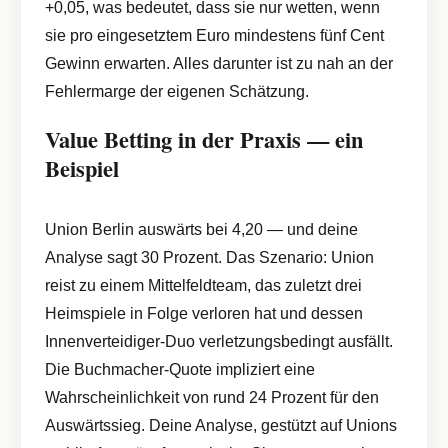
+0,05, was bedeutet, dass sie nur wetten, wenn
sie pro eingesetztem Euro mindestens fünf Cent
Gewinn erwarten. Alles darunter ist zu nah an der
Fehlermarge der eigenen Schätzung.
Value Betting in der Praxis — ein
Beispiel
Union Berlin auswärts bei 4,20 — und deine
Analyse sagt 30 Prozent. Das Szenario: Union
reist zu einem Mittelfeldteam, das zuletzt drei
Heimspiele in Folge verloren hat und dessen
Innenverteidiger-Duo verletzungsbedingt ausfällt.
Die Buchmacher-Quote impliziert eine
Wahrscheinlichkeit von rund 24 Prozent für den
Auswärtssieg. Deine Analyse, gestützt auf Unions