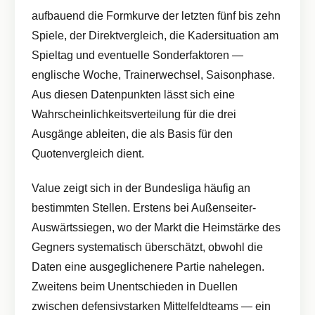
aufbauend die Formkurve der letzten fünf bis zehn
Spiele, der Direktvergleich, die Kadersituation am
Spieltag und eventuelle Sonderfaktoren —
englische Woche, Trainerwechsel, Saisonphase.
Aus diesen Datenpunkten lässt sich eine
Wahrscheinlichkeitsverteilung für die drei
Ausgänge ableiten, die als Basis für den
Quotenvergleich dient.
Value zeigt sich in der Bundesliga häufig an
bestimmten Stellen. Erstens bei Außenseiter-
Auswärtssiegen, wo der Markt die Heimstärke des
Gegners systematisch überschätzt, obwohl die
Daten eine ausgeglichenere Partie nahelegen.
Zweitens beim Unentschieden in Duellen
zwischen defensivstarken Mittelfeldteams — ein