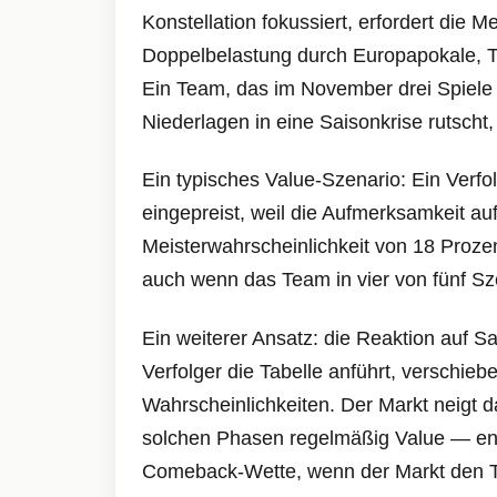
Konstellation fokussiert, erfordert die 
Doppelbelastung durch Europapokale, Tr
Ein Team, das im November drei Spiele 
Niederlagen in eine Saisonkrise rutscht
Ein typisches Value-Szenario: Ein Verfol
eingepreist, weil die Aufmerksamkeit auf
Meisterwahrscheinlichkeit von 18 Prozent
auch wenn das Team in vier von fünf Sze
Ein weiterer Ansatz: die Reaktion auf 
Verfolger die Tabelle anführt, verschie
Wahrscheinlichkeiten. Der Markt neigt da
solchen Phasen regelmäßig Value — ent
Comeback-Wette, wenn der Markt den T