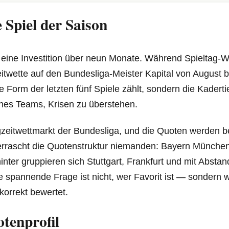
 Spiel der Saison
st eine Investition über neun Monate. Während Spieltag-
twette auf den Bundesliga-Meister Kapital von August b
orm der letzten fünf Spiele zählt, sondern die Kadertiefe,
 eines Teams, Krisen zu überstehen.
ngzeitwettmarkt der Bundesliga, und die Quoten werden 
berrascht die Quotenstruktur niemanden: Bayern München s
nter gruppieren sich Stuttgart, Frankfurt und mit Absta
spannende Frage ist nicht, wer Favorit ist — sondern wo
korrekt bewertet.
otenprofil