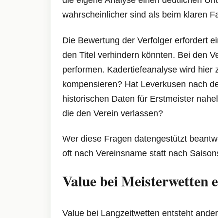
die eigene Analyse einen deutlichen Un
wahrscheinlicher sind als beim klaren Fa
Die Bewertung der Verfolger erfordert ei
den Titel verhindern könnten. Bei den V
performen. Kadertiefeanalyse wird hier
kompensieren? Hat Leverkusen nach dem 
historischen Daten für Erstmeister nah
die den Verein verlassen?
Wer diese Fragen datengestützt beantw
oft nach Vereinsname statt nach Saison
Value bei Meisterwetten 
Value bei Langzeitwetten entsteht ander