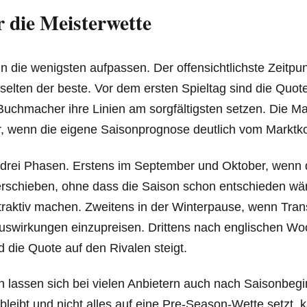
r die Meisterwette
n die wenigsten aufpassen. Der offensichtlichste Zeitpun
selten der beste. Vor dem ersten Spieltag sind die Quote
uchmacher ihre Linien am sorgfältigsten setzen. Die Ma
ur, wenn die eigene Saisonprognose deutlich vom Marktk
drei Phasen. Erstens im September und Oktober, wenn d
rschieben, ohne dass die Saison schon entschieden wär
traktiv machen. Zweitens in der Winterpause, wenn Tran
Auswirkungen einzupreisen. Drittens nach englischen Wo
 die Quote auf den Rivalen steigt.
n lassen sich bei vielen Anbietern auch nach Saisonbegi
 bleibt und nicht alles auf eine Pre-Season-Wette setzt,