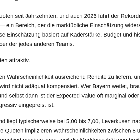
oten seit Jahrzehnten, und auch 2026 führt der Rekordm
 ein Bereich, der die marktübliche Einschätzung widers
se Einschätzung basiert auf Kaderstärke, Budget und his
 über der jedes anderen Teams.
en attraktiv.
ohen Wahrscheinlichkeit ausreichend Rendite zu liefern,
ird nicht adäquat kompensiert. Wer Bayern wettet, bra
, und selbst dann ist der Expected Value oft marginal od
essiv eingepreist ist.
und liegt typischerweise bei 5,00 bis 7,00, Leverkusen n
ese Quoten implizieren Wahrscheinlichkeiten zwischen 8