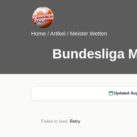
Home
/
Artikel
/
Meister Wetten
Bundesliga M
Updated Aug
Failed to load.
Retry