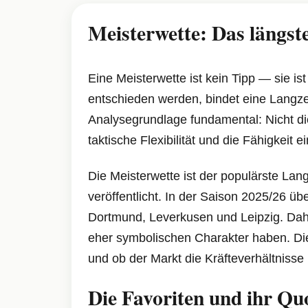
Meisterwette: Das längste
Eine Meisterwette ist kein Tipp — sie i
entschieden werden, bindet eine Langzei
Analysegrundlage fundamental: Nicht die F
taktische Flexibilität und die Fähigkeit
Die Meisterwette ist der populärste La
veröffentlicht. In der Saison 2025/26 ü
Dortmund, Leverkusen und Leipzig. Dahi
eher symbolischen Charakter haben. Die 
und ob der Markt die Kräfteverhältnisse 
Die Favoriten und ihr Qu