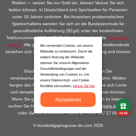
Risiken — setzen Sie nur Geld ein, dessen Verlust Sie sich
leisten können. In Deutschland sind Sportwetten für Personen
unter 18 Jahren verboten. Bei Anzeichen problematischen
Spielverhaltens wenden Sie sich an die Bundeszentrale für
gesundheitliche Aufklärung (BZgA) unter der kostenfreien
Telefonnummer 0800 1 37 27 00 oder besuchen Sie
check-dein-
spiel.de
. Alle genannten Quoten, Statistiken und Tabellenstände
Wir verwenden Cookies, um unsere
beziehen sich auf den Zeitpunkt der Veröffentlichung und können
Webseite zu verbessern. Durch die
weitere Nutzung der Webseite
sich jederzeit ändern.
stimmen Sie unseren Allgemeinen
Geschäftsbedingungen und der
Glücksspiel kann süchtig machen. Spielen Sie
Verwendung von Cookies zu. Um
verantwortungsvoll. Nur für Personen über 18 Jahre. Wetten
unsere Datenschutz- und Cookie-
bergen das Risiko finanzieller Verluste. Setzen Sie sich Limits
Richtlinie einzusehen,
klicken Sie hier
.
und verwetten Sie kein Geld, das Sie nicht verlieren können.
Wenn Sie glauben, ein Problem mit dem Spielen zu haben,
Akzeptieren
suchen Sie Hilfe unter
www.spielen-mit-verantwortung.de
oder
rufen Sie die kostenlose Hotline an: 0800 137 27 00.
14:45
© bundesligaprognose-de.com 2026