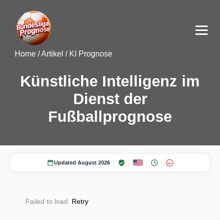
Home
/
Artikel
/
KI Prognose
Künstliche Intelligenz im
Dienst der
Fußballprognose
Updated August 2026
18+
Failed to load.
Retry